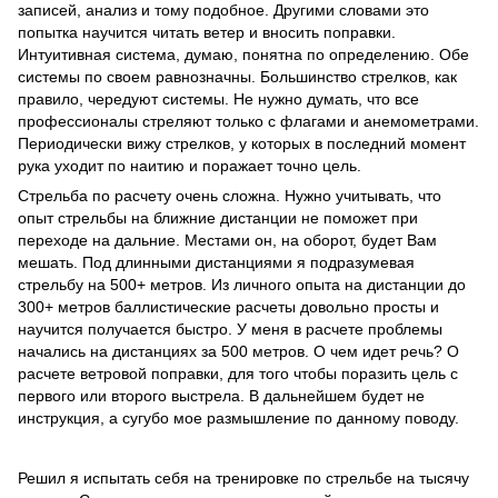
записей, анализ и тому подобное. Другими словами это
попытка научится читать ветер и вносить поправки.
Интуитивная система, думаю, понятна по определению. Обе
системы по своем равнозначны. Большинство стрелков, как
правило, чередуют системы. Не нужно думать, что все
профессионалы стреляют только с флагами и анемометрами.
Периодически вижу стрелков, у которых в последний момент
рука уходит по наитию и поражает точно цель.
Стрельба по расчету очень сложна. Нужно учитывать, что
опыт стрельбы на ближние дистанции не поможет при
переходе на дальние. Местами он, на оборот, будет Вам
мешать. Под длинными дистанциями я подразумевая
стрельбу на 500+ метров. Из личного опыта на дистанции до
300+ метров баллистические расчеты довольно просты и
научится получается быстро. У меня в расчете проблемы
начались на дистанциях за 500 метров. О чем идет речь? О
расчете ветровой поправки, для того чтобы поразить цель с
первого или второго выстрела. В дальнейшем будет не
инструкция, а сугубо мое размышление по данному поводу.
Решил я испытать себя на тренировке по стрельбе на тысячу