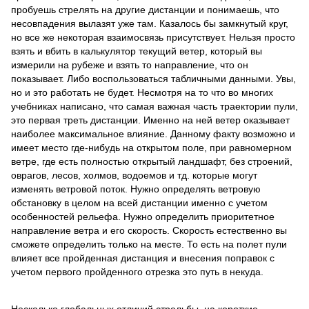
пробуешь стрелять на другие дистанции и понимаешь, что
несовпадения вылазят уже там. Казалось бы замкнутый круг,
но все же некоторая взаимосвязь присутствует. Нельзя просто
взять и вбить в калькулятор текущий ветер, который вы
измерили на рубеже и взять то направление, что он
показывает. Либо воспользоваться табличными данными. Увы,
но и это работать не будет. Несмотря на то что во многих
учебниках написано, что самая важная часть траектории пули,
это первая треть дистанции. Именно на ней ветер оказывает
наиболее максимальное влияние. Данному факту возможно и
имеет место где-нибудь на открытом поле, при равномерном
ветре, где есть полностью открытый ландшафт, без строений,
оврагов, лесов, холмов, водоемов и тд. которые могут
изменять ветровой поток. Нужно определять ветровую
обстановку в целом на всей дистанции именно с учетом
особенностей рельефа. Нужно определить приоритетное
направление ветра и его скорость. Скорость естественно вы
сможете определить только на месте. То есть на полет пули
влияет все пройденная дистанция и внесения поправок с
учетом первого пройденного отрезка это путь в некуда.