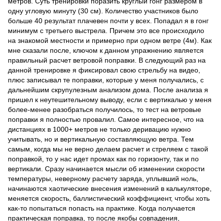
метров. Суть тренировки поразить круглый гонг размером в
одну угловую минуту (30 см). Количество участников было
больше 40 результат плачевен почти у всех. Попадал я в гонг
минимум с третьего выстрела. Причем это все происходило
на знакомой местности и примерно при одном ветре (4м). Как
мне сказали после, ключом к данном упражнению является
правильный расчет ветровой поправки. В следующий раз на
данной тренировке я фиксировал свою стрельбу на видео,
плюс записывал те поправки, которые у меня получались, с
дальнейшим скрупулезным анализом дома. После анализа я
пришел к неутешительному выводу, если с вертикалью у меня
более-менее разобраться получилось, то тест на ветровые
поправки я полностью провалил. Самое интересное, что на
дистанциях в 1000+ метров не только деривацию нужно
учитывать, но и вертикальную составляющую ветра. Тем
самым, когда мы не верно делаем расчет и стреляем с такой
поправкой, то у нас идет промах как по горизонту, так и по
вертикали. Сразу начинается мысли об изменении скорости
температуры, неверному расчету заряда, уплывший ноль,
начинаются хаотические внесения изменений в калькуляторе,
меняется скорость, баллистический коэффициент, чтобы хоть
как-то попытаться попасть на практике. Когда получается
практическая поправка, то после якобы совпадения,