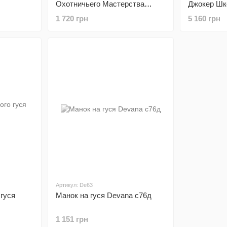
Охотничьего Мастерства
Джокер Шк
Бёлый
Мастерств
1 720 грн
5 160 грн
Артикул: De63
гуся
Манок на гуся Devana с76д
1 151 грн