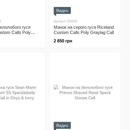
Видео
2
Артикул: DH643
елолобого гуся
Манок на серого гуся Riceland
ustom Calls Poly
Custom Calls Poly Graylag Call
2 650 грн
Видео