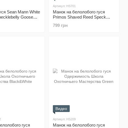
Артикул: HS701
уся Sean Mann White
Манок на белолобого гуся
pecklebelly Goose
Primos Shaved Reed Speck
x & Ivory
Goose Call
799 грн
Видео
2
Артикул: HS209
елолобого гуся
Манок на белолобого гуся