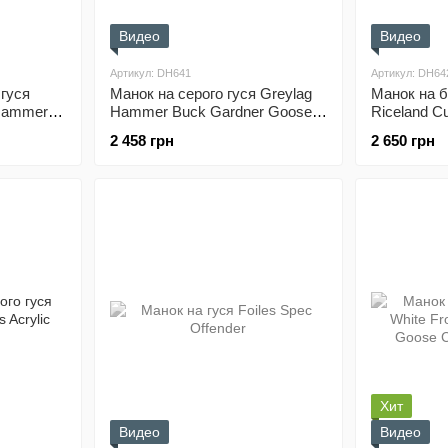
Видео
Видео
Артикул: DH641
Артикул: DH64
гуся
Манок на серого гуся Greylag
Манок на б
Hammer
Hammer Buck Gardner Goose
Riceland C
Call
Speck
2 458 грн
2 650 грн
Хит
Видео
Видео