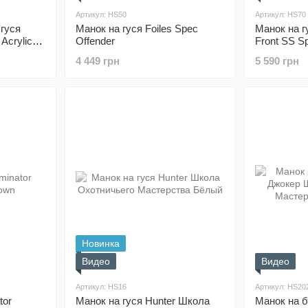
Артикул: HS50
Артикул: HS70
гуся
Манок на гуся Foiles Spec
Манок на г
Acrylic
Offender
Front SS S
Call in Ony
4 449 грн
5 590 грн
Новинка
Видео
Видео
Артикул: HS16
Артикул: HS20
tor
Манок на гуся Hunter Школа
Манок на б