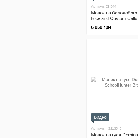
Артикул: DH644
Манок на белолобого 
Riceland Custom Calls 
Speck
6 050 грн
Видео
Артикул: HS213545
Манок на гуся Domina