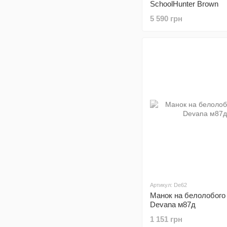
SchoolHunter Brown
5 590 грн
Артикул: De62
Манок на белолобого 
Devana м87д
1 151 грн