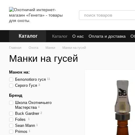
Перейти к основному контенту
Каталог
Каталог
О нас
Оплата и доставка
Об
Главная
Охота
Манки
Манки на гусей
Манки на гусей
Манок на:
Белолобого гуся
11
Серого Гуся
3
Бренд
Школа Охотничьего
Мастерства
4
Buck Gardner
2
Foiles
1
Sean Mann
1
Primos
1