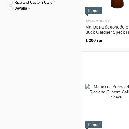
Riceland Custom Calls
3
Devana
2
Видео
Артикул: DH650
Манок на белолобого 
Buck Gardner Speck 
Goose Call
1 300 грн
Видео