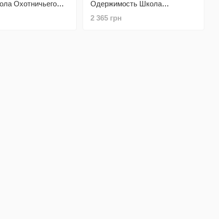
ола Охотничьего
Одержимость Школа
а Black&White
Охотничьего Мастерства
2 365 грн
Green