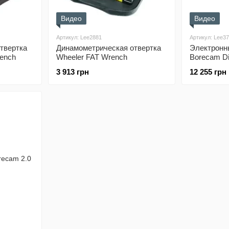
Видео
Видео
Артикул: Lee2881
Артикул: Lee3
твертка
Динамометрическая отвертка
Электронн
rench
Wheeler FAT Wrench
Borecam Di
Monitor
3 913 грн
12 255 грн