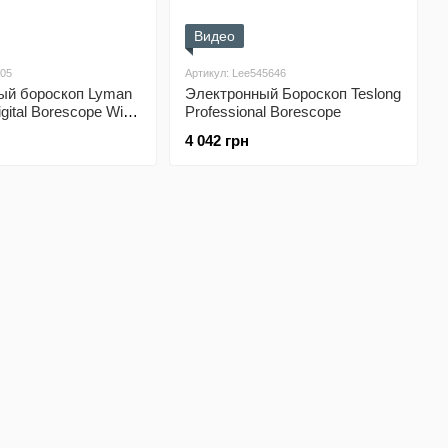
Видео
705
Артикул: Lee545646
ый бороскоп Lyman
Электронный Бороскоп Teslong
gital Borescope With
Professional Borescope
4 042 грн