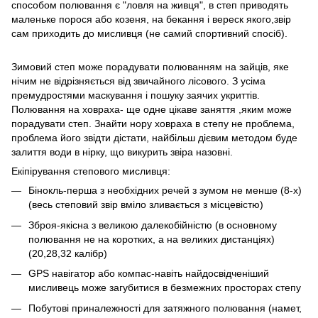
способом полювання є "ловля на живця", в степ приводять
маленьке порося або козеня, на бекання і вереск якого,звір
сам приходить до мисливця (не самий спортивний спосіб).
Зимовий степ може порадувати полюванням на зайців, яке
нічим не відрізняється від звичайного лісового. З усіма
премудростями маскування і пошуку заячих укриттів.
Полювання на ховраха- ще одне цікаве заняття ,яким може
порадувати степ. Знайти нору ховраха в степу не проблема,
проблема його звідти дістати, найбільш дієвим методом буде
залиття води в нірку, що викурить звіра назовні.
Екіпірування степового мисливця:
Бінокль-перша з необхідних речей з зумом не менше (8-х)
(весь степовий звір вміло зливається з місцевістю)
Зброя-якісна з великою далекобійністю (в основному
полювання не на коротких, а на великих дистанціях)
(20,28,32 калібр)
GPS навігатор або компас-навіть найдосвідченіший
мисливець може загубитися в безмежних просторах степу
Побутові приналежності для затяжного полювання (намет,