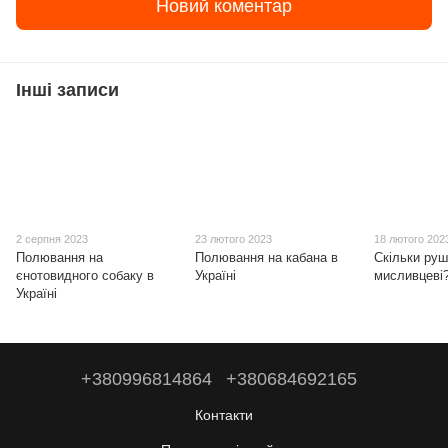
Новий коментар
Інші записи
2 серпня 2023
23 лютого 2023
18 лютого 202
Полювання на
Полювання на кабана в
Скільки руш
єнотовидного собаку в
Україні
мисливцеві
Україні
+380996814864
+380684692165
Контакти