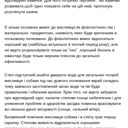
відповідних навичок. Для чого потрібно терпіння , які навички
розвивати,щоб гідно показати себе на цій ниві, пропоную
розглянути нижче.
Є кілька основних вимог до мисливця,як фізіологічних,так і
матеріально- предметних, наявність яких буде критичним в
польовому полюванні. До фізіологічних вимог відноситься
хороший зір (найбільш актуально в теплий період року), але
не варто розраховувати тільки на "око" ,хороший бінокль в
інвентарі буде тільки жирним плюсом до загальної
ефективності.
Степ-підступний,знайти джерело води для загальних потреб
мисливця і собаки під час довгого полювання вкрай складно,
тому завчасно заготовлений запас води та їжі буде
правильним і обачним кроком. Крім того, не варто забувати
про відповідний одяг, палюче степове сонце небезпечне і для
уникнення проблем зі здоров'ям засідка повинна враховувати
всі нюанси даної місцевості (сонце, сильний вітер).
Беззмінний помічник мисливця-собака і в степу грає першу
скрипку. Степова живність відрізняється хорошими