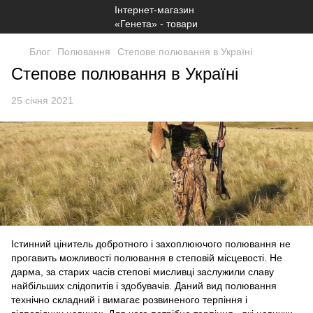
Блог
Полювання
Степове полювання в Україні
Степове полювання в Україні
25 січня 2021
Істинний цінитель добротного і захоплюючого полювання не
прогавить можливості полювання в степовій місцевості. Не
дарма, за старих часів степові мисливці заслужили славу
найбільших слідопитів і здобувачів. Даний вид полювання
технічно складний і вимагає розвиненого терпіння і