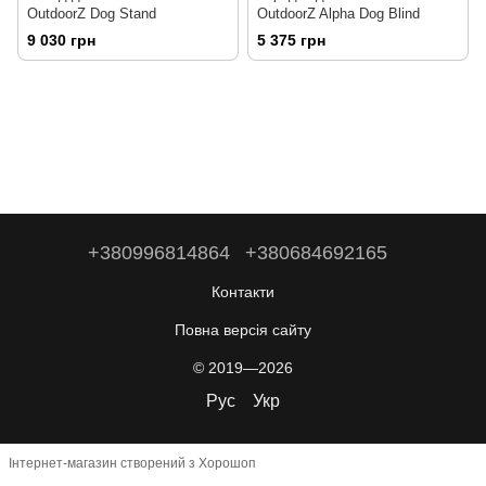
OutdoorZ Dog Stand
OutdoorZ Alpha Dog Blind
9 030 грн
5 375 грн
+380996814864
+380684692165
Контакти
Повна версія сайту
© 2019—2026
Рус
Укр
Інтернет-магазин створений з Хорошоп