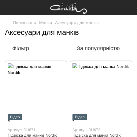
Полювання
Манки
Аксесуари для манків
Аксесуари для манків
Фільтр
За популярністю
Відео
Відео
Артикул: DH671
Артикул: DH672
Підвіска для манків Nordik
Підвіска для манка Nordik