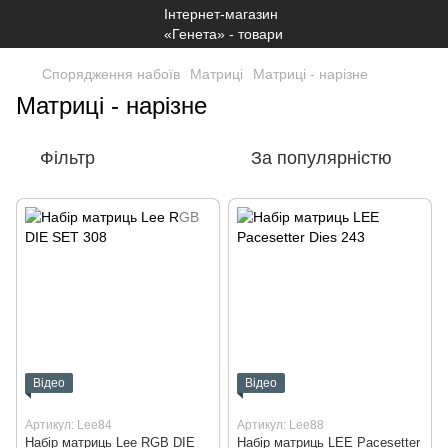
Спорядження набоїв
Матриці
Матриці - нарізне
Матриці - нарізне
Фільтр
За популярністю
Відео
Відео
Артикул: Lee84
Артикул: Lee88
Набір матриць Lee RGB DIE
Набір матриць LEE Pacesetter