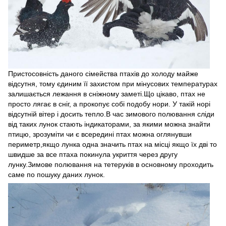
Пристосовність даного сімейства птахів до холоду майже
відсутня, тому єдиним її захистом при мінусових температурах
залишається лежання в сніжному заметі.Що цікаво, птах не
просто лягає в сніг, а прокопує собі подобу нори. У такій норі
відсутній вітер і досить тепло.В час зимового полювання сліди
від таких лунок стають індикаторами, за якими можна знайти
птицю, зрозуміти чи є всередині птах можна оглянувши
периметр,якщо лунка одна значить птах на місці якщо їх дві то
швидше за все птаха покинула укриття через другу
лунку.Зимове полювання на тетеруків в основному проходить
саме по пошуку даних лунок.