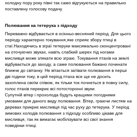
холодну пору року півні так само відгукуються на правильно
поставлену голосову подачу.
Полювання на тетерука з підходу
Переважно відбувається в осінньо-весняний період. Для цього
періоду характерно токування,яке сприяє збору птиці в
стаї.Находячись в зграї тетеруки максимально сконцентровані
на оточуючих звуках, навіть слабкий шерех під ногами
мисливця може злякати всю зграю. Токування птахів на землі
відбувається до заходу, а саме полювання бажано починати
ближче до світанку. Не вітається затівати полювання в перші
дві години току, в цей період птаха все ще не досить
захоплена своїм співом, як тільки ток почнеться в повну силу,
голос птахів перекриє всі потосторонні звуки.
Супутній вітер і прохолода будуть кращими погодними
умовами для даного виду полювання. Вітер, граючи листям на
деревах прикриє мисливця під час руху до тетерука. У період
зимових холодів полювання з підходу особливо цікаве для
мисливця, так як вимагає мобілізувати всі свої знання
поведінки птиці.