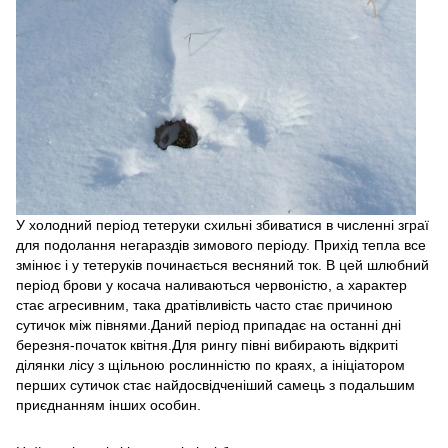
У холодний період тетеруки схильні збиватися в численні зграї
для подолання негараздів зимового періоду. Прихід тепла все
змінює і у тетеруків починається весняний ток. В цей шлюбний
період брови у косача наливаються червоністю, а характер
стає агресивним, така дратівливість часто стає причиною
сутичок між півнями.Даний період припадає на останні дні
березня-початок квітня.Для рингу півні вибирають відкриті
ділянки лісу з щільною рослинністю по краях, а ініціатором
перших сутичок стає найдосвідченіший самець з подальшим
приєднанням інших особин.