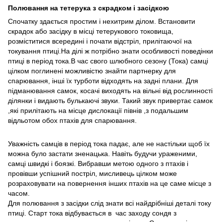
Полювання на тетерука з скрадком і засідкою
Спочатку здається простим і нехитрим ділом. Встановити
скрадок або засідку в місці тетерукового токовища,
розміститися всередині і почати відстріл, прилітаючої на
токування птиці.На ділі ж потрібно знати особливості поведінки
птиці в період тока.В час свого шлюбного сезону (Тока) самці
цілком поглинені можливістю знайти партнерку для
спарювання, інші їх турботи відходять на задні плани. Для
підманювання самок, косачі виходять на вільні від рослинності
ділянки і видають булькаючі звуки. Такий звук привертає самок
,які прилітають на місце дислокації півнів ,з подальшим
відльотом обох птахів для спарювання.
Уважність самців в період тока падає, але не настільки щоб їх
можна було застати зненацька. Навіть будучи ураженими,
самці швидкі і боязкі. Вибравши метою одного з птахів і
провівши успішний постріл, мисливець цілком може
розраховувати на повернення інших птахів на це саме місце з
часом.
Для полювання з засідки слід знати всі найдрібніші деталі току
птиці. Старт тока відбувається в час заходу сондя з