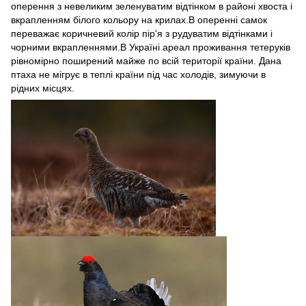
оперення з невеликим зеленуватим відтінком в районі хвоста і
вкрапленням білого кольору на крилах.В оперенні самок
переважає коричневий колір пір'я з рудуватим відтінками і
чорними вкрапленнями.В Україні ареал проживання тетеруків
рівномірно поширений майже по всій території країни. Дана
птаха не мігрує в теплі країни під час холодів, зимуючи в
рідних місцях.