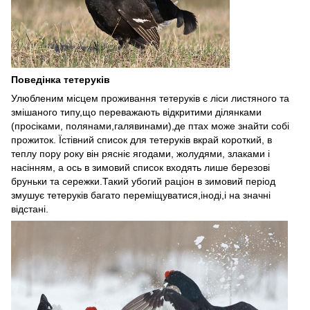
Поведінка тетеруків
Улюбленим місцем проживання тетеруків є ліси листяного та
змішаного типу,що переважають відкритими ділянками
(просіками, полянами,галявинами),де птах може знайти собі
прожиток. Їстівний список для тетеруків вкрай короткий, в
теплу пору року він рясніє ягодами, жолудями, злаками і
насінням, а ось в зимовий список входять лише березові
бруньки та сережки.Такий убогий раціон в зимовий період
змушує тетеруків багато переміщуватися,іноді,і на значні
відстані.