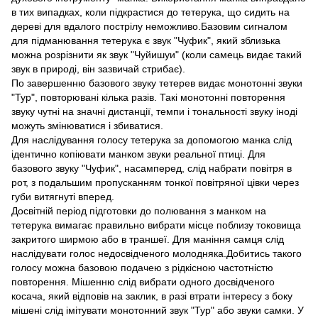
в тих випадках, коли підкрастися до тетерука, що сидить на
дереві для вдалого пострілу неможливо.Базовим сигналом
для підманювання тетерука є звук "Чуфик", який зблизька
можна розрізнити як звук "Чуйишуи" (коли самець видає такий
звук в природі, він зазвичай стрибає).
По завершенню базового звуку тетерев видає монотонні звуки
"Тур", повторювані кілька разів. Такі монотонні повторення
звуку чутні на значні дистанції, темпи і тональності звуку іноді
можуть змінюватися і збиватися.
Для наслідування голосу тетерука за допомогою манка слід
ідентично копіювати манком звуки реальної птиці. Для
базового звуку "Чуфик", насамперед, слід набрати повітря в
рот, з подальшим пропусканням тонкої повітряної цівки через
губи витягнуті вперед.
Досвітній період підготовки до полювання з манком на
тетерука вимагає правильно вибрати місце поблизу токовища
закритого ширмою або в траншеї. Для маніння самця слід
наслідувати голос недосвідченого молодняка.Добитись такого
голосу можна базовою подачею з рідкісною частотністю
повторення. Мішенню слід вибрати одного досвідченого
косача, який відповів на заклик, в разі втрати інтересу з боку
мішені слід імітувати монотонний звук "Тур" або звуки самки. У