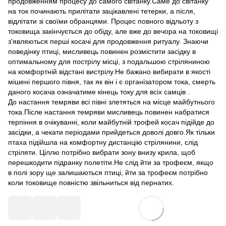
продовженням процесу до самого світанку.Саме до світанку
на ток починають прилітати зацікавлені тетерки, а після,
відлітати зі своїми обранцями. Процес повного відльоту з
токовища закінчується до обіду, але вже до вечора на токовищі
з'являються перші косачі для продовження ритуалу. Знаючи
поведінку птиці, мисливець повинен розмістити засідку в
оптимальному для пострілу місці, з подальшою стріляниною
на комфортній відстані вистрілу.Не бажано вибирати в якості
мішені першого півня, так як він і є організатором тока, смерть
даного косача означатиме кінець току для всіх самців .
До настання темряви всі півні злетяться на місце майбутнього
тока.Післе настання темряви мисливець повинен набратися
терпіння в очікуванні, коли майбутній трофей косач підійде до
засідки, а чекати періодами прийдеться доволі довго.Як тільки
птаха підійшла на комфортну дистанцію стрілянини, слід
стріляти. Ціллю потрібно вибрати зону внизу крила, щоб
перешкодити підранку полетіти.Не слід йти за трофеєм, якщо
в полі зору ще залишаються птиці, йти за трофеєм потрібно
коли токовище повністю звільниться від пернатих.