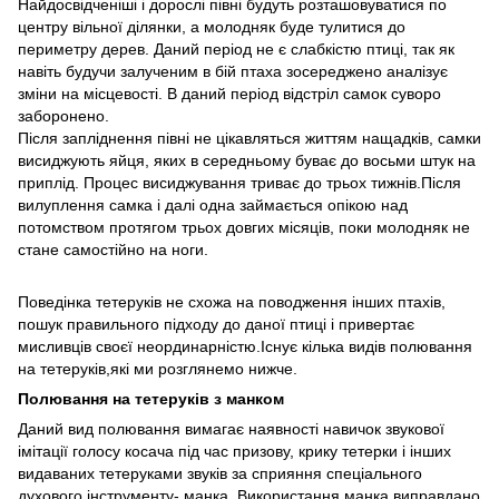
Найдосвідченіші і дорослі півні будуть розташовуватися по
центру вільної ділянки, а молодняк буде тулитися до
периметру дерев. Даний період не є слабкістю птиці, так як
навіть будучи залученим в бій птаха зосереджено аналізує
зміни на місцевості. В даний період відстріл самок суворо
заборонено.
Після запліднення півні не цікавляться життям нащадків, самки
висиджують яйця, яких в середньому буває до восьми штук на
приплід. Процес висиджування триває до трьох тижнів.Після
вилуплення самка і далі одна займається опікою над
потомством протягом трьох довгих місяців, поки молодняк не
стане самостійно на ноги.
Поведінка тетеруків не схожа на поводження інших птахів,
пошук правильного підходу до даної птиці і привертає
мисливців своєї неординарністю.Існує кілька видів полювання
на тетеруків,які ми розглянемо нижче.
Полювання на тетеруків з манком
Даний вид полювання вимагає наявності навичок звукової
імітації голосу косача під час призову, крику тетерки і інших
видаваних тетеруками звуків за сприяння спеціального
духового інструменту- манка. Використання манка виправдано