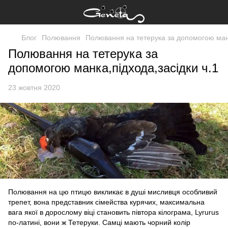
Блог
Полювання
Полювання на тетерука за допомогою манк
Полювання на тетерука за
допомогою манка,підхода,засідки ч.1
23 жовтня 2020
Полювання на цю птицю викликає в душі мисливця особливий
трепет, вона представник сімейства курячих, максимальна
вага якої в дорослому віці становить півтора кілограма, Lyrurus
по-латині, вони ж Тетеруки. Самці мають чорний колір