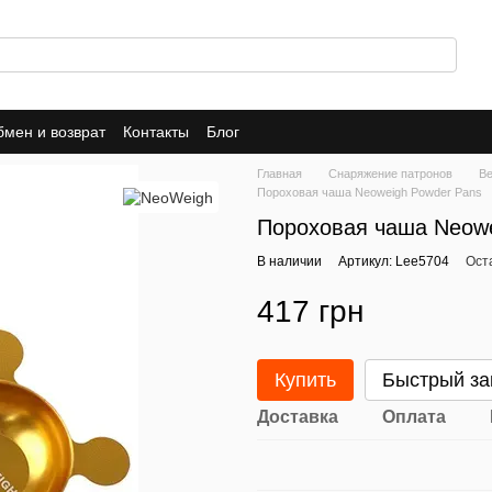
мен и возврат
Контакты
Блог
Главная
Снаряжение патронов
Ве
Пороховая чаша Neoweigh Powder Pans
Пороховая чаша Neowe
В наличии
Артикул: Lee5704
Ост
417 грн
Купить
Быстрый за
Доставка
Оплата