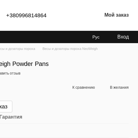
+380996814864
Мой заказ
Вход
Рус
сы и дозаторы пороха
Весы и дозаторы пороха NeoWeigh
igh Powder Pans
авить отзыв
К сравнению
В желания
каз
Гарантия