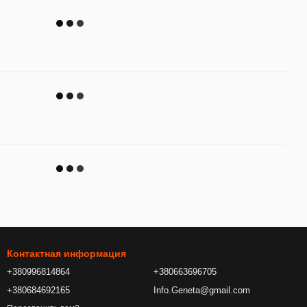
Контактная информация
+380996814864
+380663696705
+380684692165
Info.Geneta@gmail.com