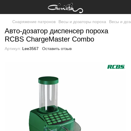
Снаряжение патронов
Весы и дозаторы пороха
Весы и до
Авто-дозатор диспенсер пороха
RCBS ChargeMaster Combo
Артикул:
Lee3567
Оставить отзыв