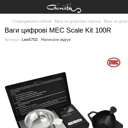
Спорядження набоїв
Ваги та дозатори пороха
Ваги та доз
Ваги цифрові MEC Scale Kit 100R
Артикул:
Lee5702
Написати відгук