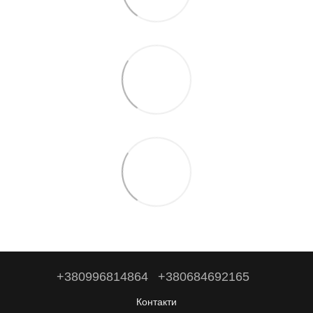
+380996814864
+380684692165
Контакти