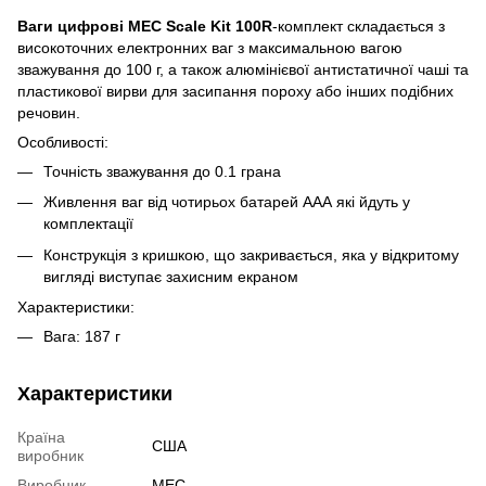
Ваги цифрові MEC Scale Kit 100R
-комплект складається з
високоточних електронних ваг з максимальною вагою
зважування до 100 г, а також алюмінієвої антистатичної чаші та
пластикової вирви для засипання пороху або інших подібних
речовин.
Особливості:
Точність зважування до 0.1 грана
Живлення ваг від чотирьох батарей ААА які йдуть у
комплектації
Конструкція з кришкою, що закривається, яка у відкритому
вигляді виступає захисним екраном
Характеристики:
Вага: 187 г
Характеристики
Країна
США
виробник
Виробник
MEC