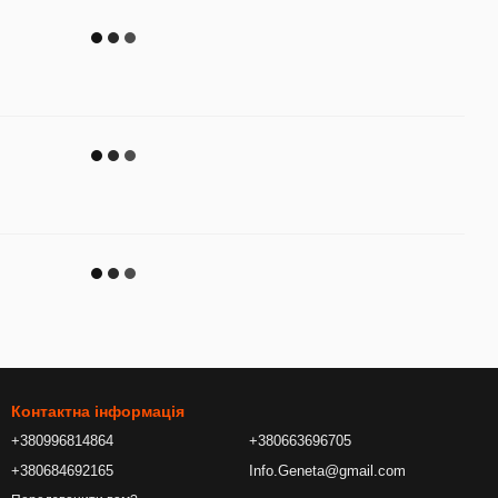
Контактна інформація
+380996814864
+380663696705
+380684692165
Info.Geneta@gmail.com