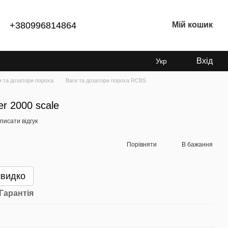
+380996814864
Мій кошик
Вхід
Укр
и та дозатори пороха
Ваги та дозатори пороха RCBS
r 2000 scale
писати відгук
Порівняти
В бажання
швидко
Гарантія