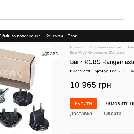
Обмін та повернення
Контакти
Блог
Головна
Спорядження набоїв
Ваг
Ваги RCBS Rangemaster 2000 scale
Ваги RCBS Rangemaste
В наявності
Артикул: Lee5703
На
10 965 грн
Купити
Замовити 
Доставка
Оплата