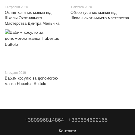
14 травня 2020
1 лютого 2020
Огляд качиних манків від
Обзор гусиних манків від
Школы Охотничьего
Школы охотничьего мастерства
Мастерства Дмитра Мельніка
3 грудня 2019
Вабим косулю за допомогою
манка Hubertus Buttolo
+380996814864
+380684692165
Контакти