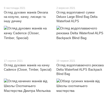
9 листопада 2021
2 вересня 2021
Огляд духових манків Devana
Огляд водоплавної сумки
на козулю, качку, лисицю та
Deluxe Large Blind Bag Delta
іншу дичину
Waterfowl ALPS
17 серпня 2021
19 червня 2021
Огляд духових манків на качку
Огляд водоплаваючого рюкзака
Cadence (Closer, Timber, Special)
Delta Waterfowl ALPS Backpack
Blind Bag