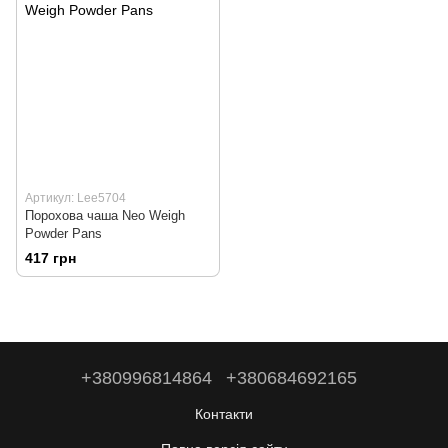
Артикул: Lee5704
Порохова чаша Neo Weigh
Powder Pans
417 грн
+380996814864
+380684692165
Контакти