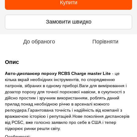
Купити
Замовити швидко
До обраного
Порівняти
Опис
Авто-диспансер пороху RCBS Charge master Lite
- це
кілька вкрай необхідних інструментів, по спорядженню
патронів, зібраних в одному приборі.Ваги для вимірювання і
дозатор пороху для точної порохової навіски, в сукупності з
дійсно простим і зручним використанням, роблять даний
прилад понад необхідною річчю в арсеналі кожного
релоудера.Гарантована точність і надійність від компанії з
вражаючою історією і репутаціей.Нове покоління диспансерів
від РСБС, вже голосно заявило про себе в США і тепер
підкорює ринки решти світу.
Особливості: