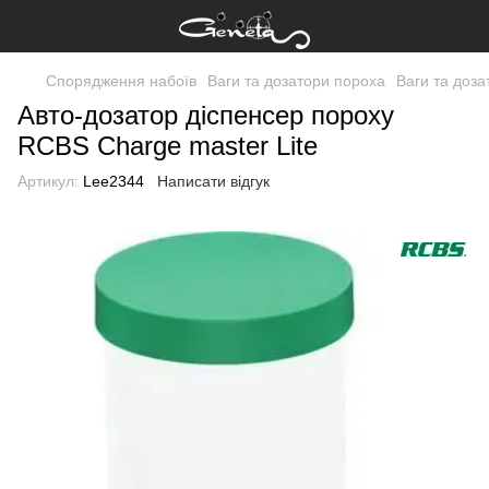
Спорядження набоїв
Ваги та дозатори пороха
Ваги та доз
Авто-дозатор діспенсер пороху
RCBS Charge master Lite
Артикул:
Lee2344
Написати відгук