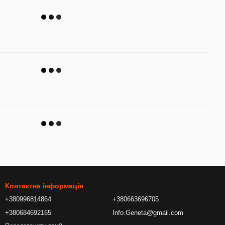
Контактна інформація
+380996814864
+380663696705
+380684692165
Info.Geneta@gmail.com