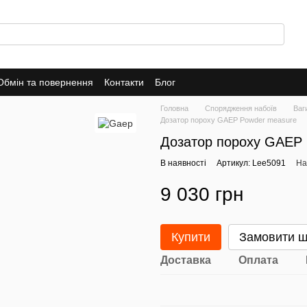
Обмін та повернення
Контакти
Блог
Головна
Спорядження набоїв
Ваг
Дозатор пороху GAEP Powder measure
Дозатор пороху GAEP
В наявності
Артикул: Lee5091
На
9 030 грн
Купити
Замовити 
Доставка
Оплата