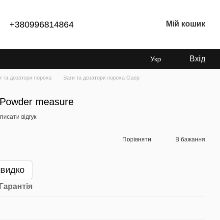
+380996814864
Мій кошик
Вхід
Укр
и та дозатори пороха
Ваги та дозатори пороха Gaep
 Powder measure
писати відгук
Порівняти
В бажання
швидко
Гарантія