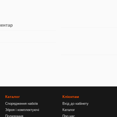
ментар
Каталог
Клієнтам
Спорядження набоїв
Вхід до кабінету
Зброя і комплектуючі
Каталог
Полювання
Про нас